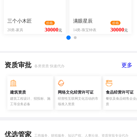
三个小木匠
满眼星辰
价格
价格
30000
30000
20类-家具
14类-珠宝钟表
元
元
资质审批
更多
各类资质 快速代办
建筑资质
网络文化经营许可证
食品经营许可证
建筑工程设计、招投标、施
经营性互联网文化活动的市
餐饮及食品销售企业
工等业务必备
场准入资质
质
优选管家
工商服务、财税服务、知识产权、人事社保、资质审批专业代办