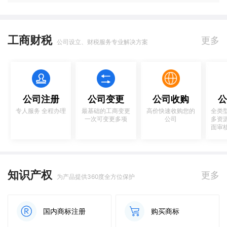
工商财税
更多
公司设立、财税服务专业解决方案
公司注册
公司变更
公司收购
公
专人服务 全程办理
最基础的工商变更
高价快速收购您的
全类
一次可变更多项
公司
多资
面审
知识产权
更多
为产品提供360度全方位保护
国内商标注册
购买商标