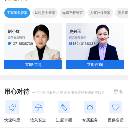
工商服务管家
财税服务管家
知识产权管家
人事社保管家
资质审
胡小红
史兴玉
经营资质顾问
经营资质顾问
13718508709
13240138333
立即咨询
立即咨询
用心对待
更多
一个互联网服务品牌 企业服务智能升级的实践者
快速响应
信息安全
进度掌握
专属服务
提供售后