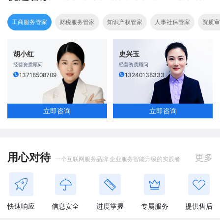
工商服务管家
财税服务管家
知识产权管家
人事社保管家
资质审
胡小红
史兴玉
经营资质顾问
经营资质顾问
13718508709
13240138333
立即咨询
立即咨询
用心对待
更多
一个互联网服务品牌 企业服务智能升级的实践者
快速响应
信息安全
进度掌握
专属服务
提供售后