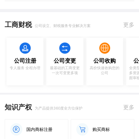
工商财税
更多
公司设立、财税服务专业解决方案
公司注册
公司变更
公司收购
公
专人服务 全程办理
最基础的工商变更
高价快速收购您的
全类
一次可变更多项
公司
多资
面审
知识产权
更多
为产品提供360度全方位保护
国内商标注册
购买商标