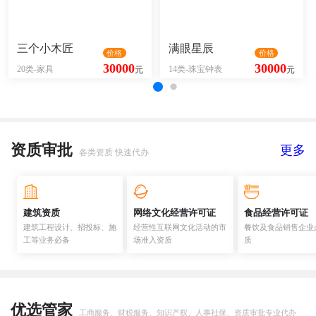
三个小木匠
满眼星辰
价格
价格
30000
30000
20类-家具
14类-珠宝钟表
元
元
资质审批
更多
各类资质 快速代办
建筑资质
网络文化经营许可证
食品经营许可证
建筑工程设计、招投标、施
经营性互联网文化活动的市
餐饮及食品销售企业
工等业务必备
场准入资质
质
优选管家
工商服务、财税服务、知识产权、人事社保、资质审批专业代办