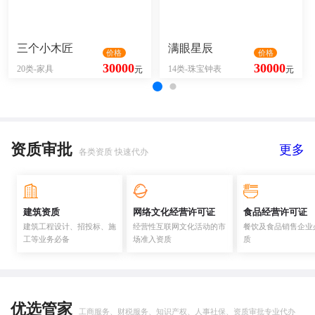
三个小木匠
满眼星辰
价格
价格
30000
30000
20类-家具
14类-珠宝钟表
元
元
资质审批
更多
各类资质 快速代办
建筑资质
网络文化经营许可证
食品经营许可证
建筑工程设计、招投标、施
经营性互联网文化活动的市
餐饮及食品销售企业
工等业务必备
场准入资质
质
优选管家
工商服务、财税服务、知识产权、人事社保、资质审批专业代办