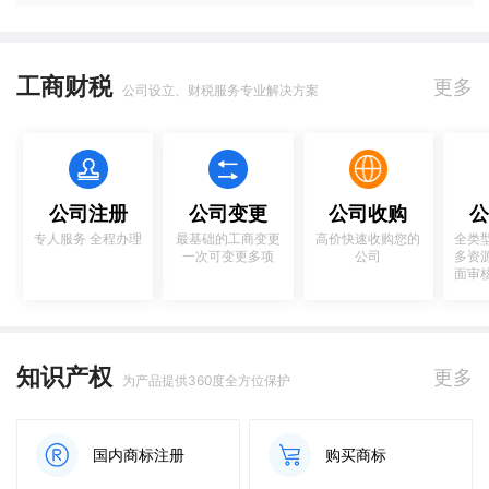
工商财税
更多
公司设立、财税服务专业解决方案
公司注册
公司变更
公司收购
公
专人服务 全程办理
最基础的工商变更
高价快速收购您的
全类
一次可变更多项
公司
多资
面审
知识产权
更多
为产品提供360度全方位保护
国内商标注册
购买商标