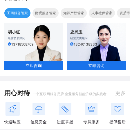
工商服务管家
财税服务管家
知识产权管家
人事社保管家
资质审
胡小红
史兴玉
经营资质顾问
经营资质顾问
13718508709
13240138333
立即咨询
立即咨询
用心对待
更多
一个互联网服务品牌 企业服务智能升级的实践者
快速响应
信息安全
进度掌握
专属服务
提供售后