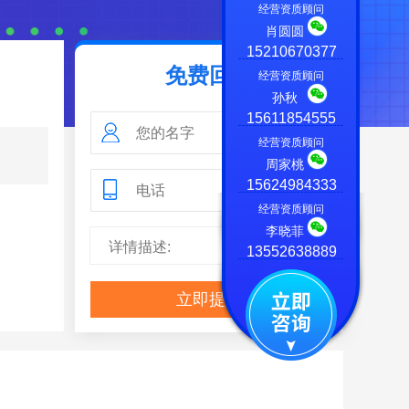
经营资质顾问
肖圆圆
15210670377
免费回电
经营资质顾问
孙秋
15611854555
经营资质顾问
周家桃
15624984333
经营资质顾问
李晓菲
13552638889
立即提交