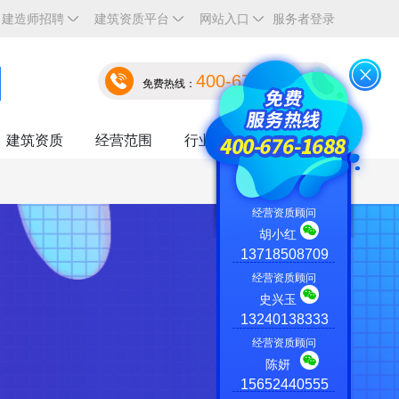
建造师招聘
建筑资质平台
网站入口
服务者登录
400-676-1688
免费热线：
建筑资质
经营范围
行业资讯
关于我们
经营资质顾问
胡小红
13718508709
经营资质顾问
史兴玉
13240138333
经营资质顾问
陈妍
15652440555