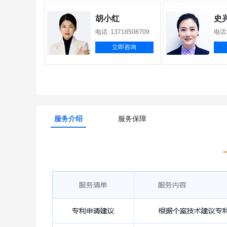
焕
胡小红
史
201623577
电话: 13718508709
电话:
即咨询
立即咨询
服务介绍
服务保障