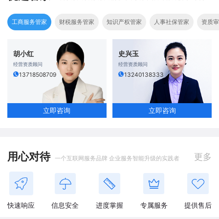
工商服务管家
财税服务管家
知识产权管家
人事社保管家
资质审
胡小红
史兴玉
经营资质顾问
经营资质顾问
13718508709
13240138333
立即咨询
立即咨询
用心对待
更多
一个互联网服务品牌 企业服务智能升级的实践者
快速响应
信息安全
进度掌握
专属服务
提供售后