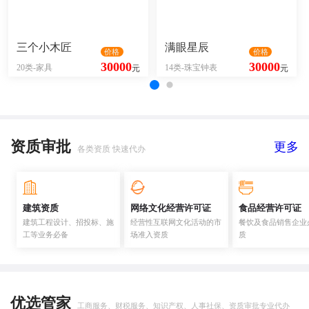
三个小木匠
满眼星辰
价格
价格
30000
30000
20类-家具
14类-珠宝钟表
元
元
资质审批
更多
各类资质 快速代办
建筑资质
网络文化经营许可证
食品经营许可证
建筑工程设计、招投标、施
经营性互联网文化活动的市
餐饮及食品销售企业
工等业务必备
场准入资质
质
优选管家
工商服务、财税服务、知识产权、人事社保、资质审批专业代办