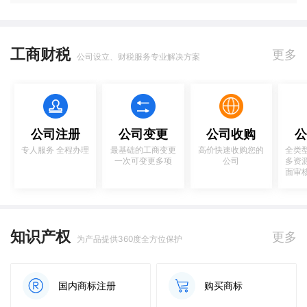
工商财税
更多
公司设立、财税服务专业解决方案
公司注册
公司变更
公司收购
公
专人服务 全程办理
最基础的工商变更
高价快速收购您的
全类
一次可变更多项
公司
多资
面审
知识产权
更多
为产品提供360度全方位保护
国内商标注册
购买商标