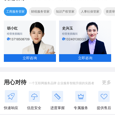
工商服务管家
财税服务管家
知识产权管家
人事社保管家
资质审
胡小红
史兴玉
经营资质顾问
经营资质顾问
13718508709
13240138333
立即咨询
立即咨询
用心对待
更多
一个互联网服务品牌 企业服务智能升级的实践者
快速响应
信息安全
进度掌握
专属服务
提供售后