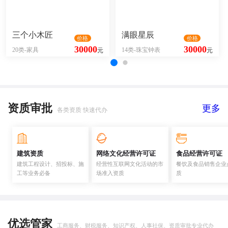
三个小木匠
满眼星辰
价格
价格
30000
30000
20类-家具
14类-珠宝钟表
元
元
资质审批
更多
各类资质 快速代办
建筑资质
网络文化经营许可证
食品经营许可证
建筑工程设计、招投标、施
经营性互联网文化活动的市
餐饮及食品销售企业
工等业务必备
场准入资质
质
优选管家
工商服务、财税服务、知识产权、人事社保、资质审批专业代办