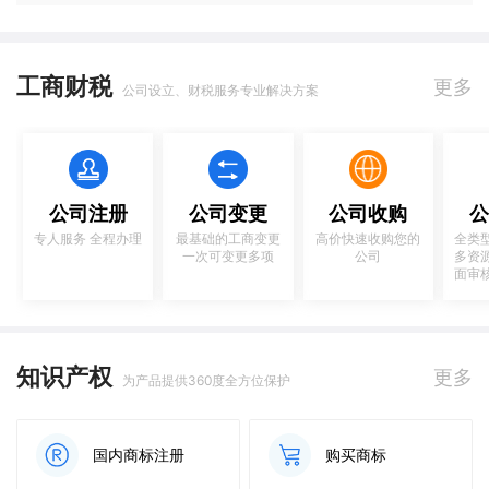
工商财税
更多
公司设立、财税服务专业解决方案
公司注册
公司变更
公司收购
公
专人服务 全程办理
最基础的工商变更
高价快速收购您的
全类
一次可变更多项
公司
多资
面审
知识产权
更多
为产品提供360度全方位保护
国内商标注册
购买商标