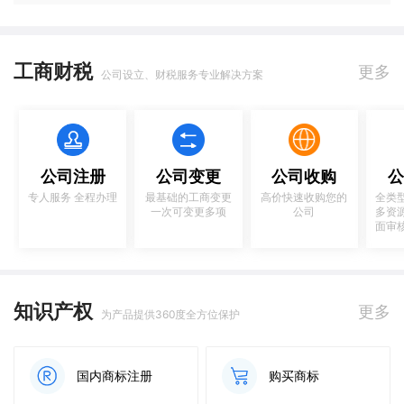
工商财税
更多
公司设立、财税服务专业解决方案
公司注册
公司变更
公司收购
公
专人服务 全程办理
最基础的工商变更
高价快速收购您的
全类
一次可变更多项
公司
多资
面审
知识产权
更多
为产品提供360度全方位保护
国内商标注册
购买商标