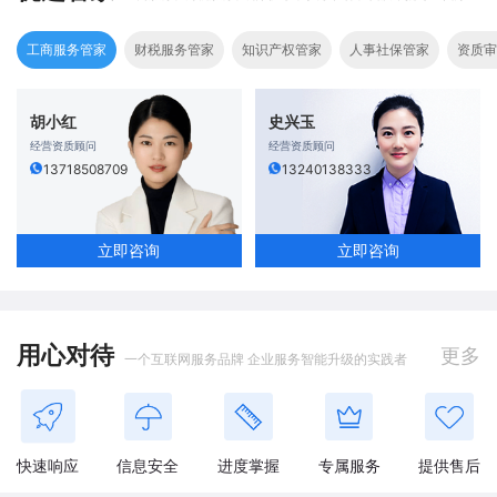
工商服务管家
财税服务管家
知识产权管家
人事社保管家
资质审
胡小红
史兴玉
经营资质顾问
经营资质顾问
13718508709
13240138333
立即咨询
立即咨询
用心对待
更多
一个互联网服务品牌 企业服务智能升级的实践者
快速响应
信息安全
进度掌握
专属服务
提供售后